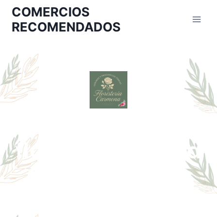
COMERCIOS
RECOMENDADOS
Las mejores
floristerías cerca
de ti: descubre
dónde comprar
flores