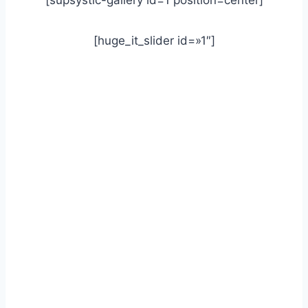
[supsystic-gallery id=1 position=center]
[huge_it_slider id=»1″]
www.comerciosdelameria.es
también lo siguiente
seguidamente
de igual importancia de la misma
manera igualmente
además / por otra par del mismo modo
Para enfatizar un tema en específico:
especialmente un ejemplo
por ejemplo en el caso de