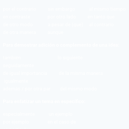
por el contrario sin embargo al mismo tiempo
en contraste por otro lado en tanto que
de otro modo a pesar de (que) al contrario
de otra manera aunque
Para demostrar adición o complemento de una idea:
también lo siguiente
seguidamente
de igual importancia de la misma manera
igualmente
además / por otra par del mismo modo
Para enfatizar un tema en específico:
especialmente un ejemplo
por ejemplo en el caso de